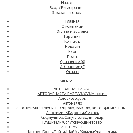
Назад
Вход
/
Регистрация
Заказать звонок
Главная
О компании
Оплата и доставка
Гарантия
Контакты
Новости
Блог
Поиск
Сравнение (
0
)
Избранное (
0
)
Отзывы
Каталог
АВТОЗАПЧАСТИ VAG.
АВТОЗАПЧАСТИ ВАЗ/ГАЗ/УАЗ/Москвич.
Автоаксесcуары
Автомаляр
Автосвет/Автозвук/Сигнал/Проводка/Колодки соединительные.
Автохимия/Жидкости/Смазка.
Аккумулятор/Сопутствующий товар.
Глушители/Сопутствующий товар.
ИНСТРУМЕНТ
Крепеж.Болты/Гайки/Шайбы/Хомуты/Уплт.кольца.