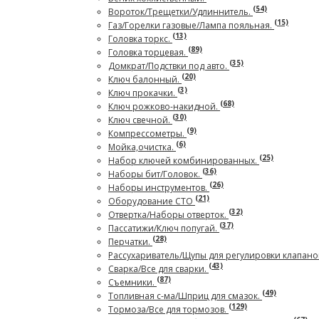
(54)
Вороток/Трещетки/Удлиннитель.
(15)
Газ/Горелки газовые/Лампа пояльная.
(13)
Головка торкс.
(89)
Головка торцевая.
(35)
Домкрат/Подствки под авто.
(20)
Ключ балонный.
(3)
Ключ прокачки.
(68)
Ключ рожково-накидной.
(30)
Ключ свечной.
(9)
Компрессометры.
(6)
Мойка,очистка.
(25)
Набор ключей комбинированных.
(36)
Наборы бит/Головок.
(26)
Наборы инструментов.
(21)
Оборудование СТО
(32)
Отвертка/Наборы отверток.
(37)
Пассатижи/Ключ попугай.
(28)
Перчатки.
Рассухариватель/Щупы для регулировки клапано
(43)
Сварка/Все для сварки.
(87)
Съемники.
(49)
Топливная с-ма/Шприц для смазок.
(129)
Тормоза/Все для тормозов.