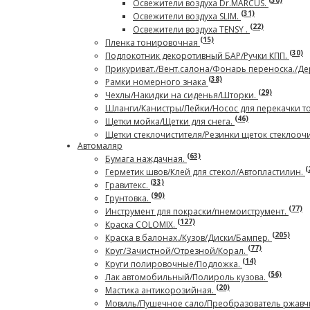
(30)
Освежители воздуха Dr.MARCUS.
(31)
Освежители воздуха SLIM.
(22)
Освежители воздуха TENSY .
(15)
Пленка тонировочная
(30)
Подлокотник декоротивный БАР/Ручки КПП.
Прикуриват./Вент.салона/Фонарь переноска./Де
(38)
Рамки номерного знака
(29)
Чехлы/Накидки на сиденья/Шторки.
Шланги/Канистры/Лейки/Носос для перекачки т
(46)
Щетки мойка/Щетки для снега.
Щетки стеклочистителя/Резинки щеток стеклооч
Автомаляр
(63)
Бумага наждачная.
(
Герметик швов/Клей для стекол/Автопластилин.
(33)
Гравитекс.
(90)
Грунтовка.
(77)
Инструмент для покраски/пнемоиструмент.
(127)
Краска COLOMIX.
(205)
Краска в балонах./Кузов/Диски/Бампер.
(77)
Круг/Зачистной/Отрезной/Корал.
(14)
Круги полировочные/Подложка.
(56)
Лак автомобильный/Полироль кузова.
(20)
Мастика антикорозийная.
Мовиль/Пушечное сало/Преобразователь ржав