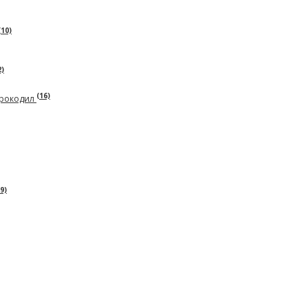
(10)
2)
(16)
крокодил
9)