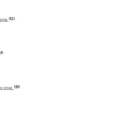
(33)
оров.
(4)
(40)
е огни.