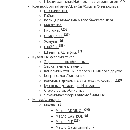
(67)
Шестигранники/Наборы шестигранников.
Крепеж.Болты/Гайки/Шайбы/Хомуты/Уплт.кольца.
Болты/Винты.
Гайки.
Кольца резиновые маслобензостойкие.
Масленки.
(75)
Пистоны.
(20)
Саморезы.
(64)
Хомуты.
(83)
Шайбы.
(7)
Шплинты/Штифты.
Кузовные детали/Стекла.
Зеркала автомобильные.
Зеркальный элемент.
Клипсы/Пистоны/Саморезы и многое другое.
Ковры салон/багажник.
(499)
Кузовные детали ВАЗ/ГАЗ/УАЗ/Москвич.
Кузовные детали для Иномарок.
Стекла автомобильные.
Чехлы/Массажеры автомобильные.
Масла/Фильтра.
(2)
Масла.
(30)
Масло ADDINOL
(33)
Масло CASTROL
(22)
Масло ELF
(8)
Масло Gazpromneft.