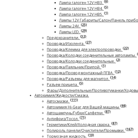
(6)
Лампа галоген 12V HB3.
(5)
Лампа галоген 12V HB4.
(1)
Лампа галоген 12V HB5.
Лампы 12V Габариты/Салон/Панель приб
(25)
Лампы 24V.
(29)
Лампы LED.
(32)
Предохранители.
(27)
Проводка/Изолента.
(22)
Проводка/Клемма для электропроводки.
Проводка/Колодки соединительные автолампы.
(2)
Проводка/Колодки соединительные.
(1)
Проводка/Паяльник/Припой.
(12)
Проводка/Провод монтажный ПГВА.
(14)
Проводка/Разъемы для магнитол.
(5)
Разъем прицепа.
Фары/Дополнительные/Противотуманки/Ходовы
Автохимия/Жидкости/Смазка.
(111)
Автосмазки.
(98)
Автохимия Hi-Gear для Вашей машины
(87)
Автошампунь/Губки/Салфетки.
(71)
Антифриз/Тосол.
(87)
Герметики/Клей/Холодная сварка.
(167)
Полироль панели/Очистители/Промывки.
(10)
Тормозная жидкость.