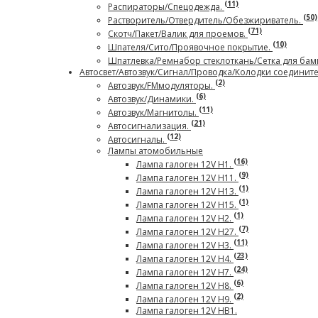
(11)
Распираторы/Спецодежда.
(50)
Растворитель/Отвердитель/Обезжириватель.
(71)
Скотч/Пакет/Валик для проемов.
(10)
Шпателя/Сито/Проявочное покрытие.
Шпатлевка/Ремнабор стеклоткань/Сетка для бам
Автосвет/Автозвук/Сигнал/Проводка/Колодки соединит
(2)
Автозвук/FMмодуляторы.
(6)
Автозвук/Динамики.
(11)
Автозвук/Магнитолы.
(21)
Автосигнализация.
(12)
Автосигналы.
Лампы атомобильные
(16)
Лампа галоген 12V H1.
(9)
Лампа галоген 12V H11.
(1)
Лампа галоген 12V H13.
(1)
Лампа галоген 12V H15.
(1)
Лампа галоген 12V H2.
(7)
Лампа галоген 12V H27.
(11)
Лампа галоген 12V H3.
(23)
Лампа галоген 12V H4.
(24)
Лампа галоген 12V H7.
(6)
Лампа галоген 12V H8.
(2)
Лампа галоген 12V H9.
Лампа галоген 12V HB1.