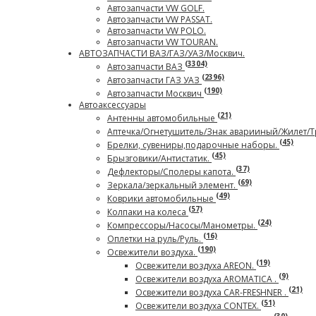
Автозапчасти VW GOLF.
Автозапчасти VW PASSAT.
Автозапчасти VW POLO.
Автозапчасти VW TOURAN.
АВТОЗАПЧАСТИ ВАЗ/ГАЗ/УАЗ/Москвич.
(3304)
Автозапчасти ВАЗ
(2396)
Автозапчасти ГАЗ УАЗ
(190)
Автозапчасти Москвич
Автоаксесcуары
(21)
Антенны автомобильные
Аптечка/Огнетушитель/Знак аварииный/Жилет/
(45)
Брелки, сувениры,подарочные наборы.
(45)
Брызговики/Антистатик.
(37)
Дефлекторы/Сполеры капота.
(69)
Зеркала/зеркальный элемент.
(49)
Коврики автомобильные
(57)
Колпаки на колеса
(24)
Компрессоры/Насосы/Манометры.
(16)
Оплетки на руль/Руль.
(190)
Освежители воздуха.
(19)
Освежители воздуха AREON.
(9)
Освежители воздуха AROMATICA .
(21)
Освежители воздуха CAR-FRESHNER .
(51)
Освежители воздуха CONTEX.