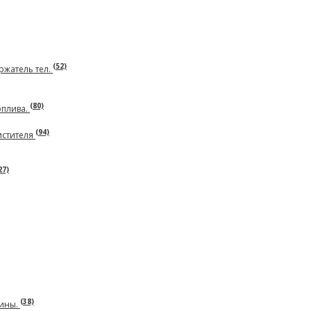
(52)
ржатель тел.
(80)
оплива.
(94)
истителя
27)
(38)
чины.