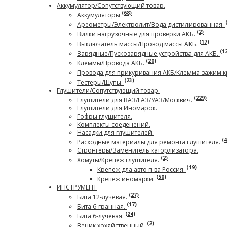
Аккумулятор/Сопутствующий товар.
(68)
Аккумуляторы
Ареометры/Электролит/Вода дистилированная.
(2)
Вилки нагрузочные для проверки АКБ.
(17)
Выключатель массы/Провод массы АКБ.
(1
Зарядные/Пускозарядные устройства для АКБ.
(20)
Клеммы/Провода АКБ.
Провода для прикуривания АКБ/Клемма-зажим 
(23)
Тестеры/Щупы.
Глушители/Сопутствующий товар.
(229)
Глушители для ВАЗ/ГАЗ/УАЗ/Москвич.
Глушители для Иномарок.
Гофры глушителя.
Комплекты соеденений.
Насадки для глушителей.
(4
Расходные материалы для ремонта глушителя.
Стронгеры/Заменитель каторлизатора.
(2)
Хомуты/Крепеж глушителя.
(19)
Крепеж дла авто п-ва Россия.
(50)
Крепеж иномарки.
ИНСТРУМЕНТ
(27)
Бита 12-лучевая.
(17)
Бита 6-гранная.
(24)
Бита 6-лучевая.
(2)
Веник хохяйственный.